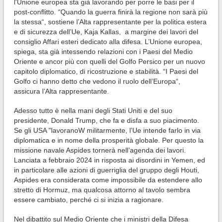
l'Unione europea sta già lavorando per porre le basi per il
post-conflitto. “Quando la guerra finirà la regione non sarà più
la stessa“, sostiene l’Alta rappresentante per la politica estera
e di sicurezza dell’Ue, Kaja Kallas, a margine dei lavori del
consiglio Affari esteri dedicato alla difesa. L’Unione europea,
spiega, sta già intessendo relazioni con i Paesi del Medio
Oriente e ancor più con quelli del Golfo Persico per un nuovo
capitolo diplomatico, di ricostruzione e stabilità. “I Paesi del
Golfo ci hanno detto che vedono il ruolo dell’Europa“,
assicura l’Alta rappresentante.
Adesso tutto è nella mani degli Stati Uniti e del suo
presidente, Donald Trump, che fa e disfa a suo piacimento.
Se gli USA "lavoranoW militarmente, l’Ue intende farlo in via
diplomatica e in nome della prosperità globale. Per questo la
missione navale Aspides tornerà nell’agenda dei lavori.
Lanciata a febbraio 2024 in risposta ai disordini in Yemen, ed
in particolare alle azioni di guerriglia del gruppo degli Houti,
Aspides era considerata come impossibile da estendere allo
stretto di Hormuz, ma qualcosa attorno al tavolo sembra
essere cambiato, perché ci si inizia a ragionare.
Nel dibattito sul Medio Oriente che i ministri della Difesa